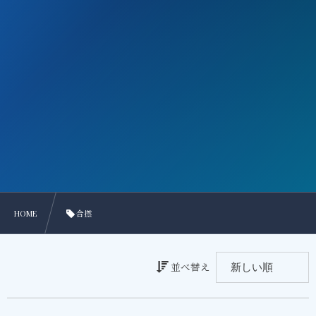
HOME
合撚
並べ替え