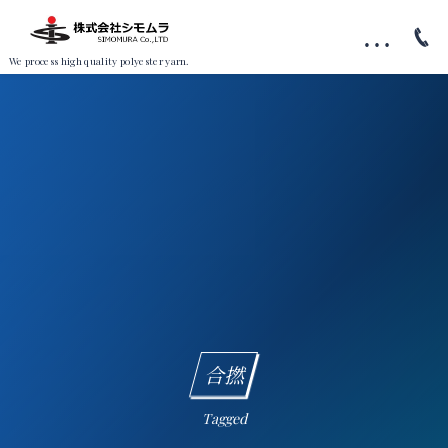
…
We process high quality polyester yarn.
合撚
Tagged