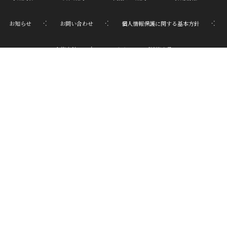
お知らせ
お問い合わせ
個人情報保護に関する基本方針
人権方針
パートナーシップ構築宣言
〒923-0852 石川県小松市南浅井町イ１０１番地５
株式会社シモムラ
お問合わせはこちらから
info@simomura.jp
0761-21-2011
シモムラLine
受付時間 8:30〜17:30(平日)
©
2020 - 2026
SHIMOMURA Co., Ltd All rights reserved.