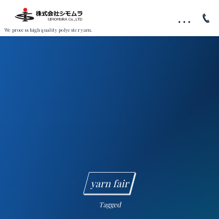
…
We process high quality polyester yarn.
yarn fair
Tagged