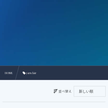
HOME
yarn fair
並べ替え