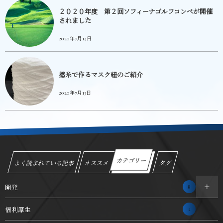
２０２０年度 第２回ソフィーナゴルフコンペが開催
されました
2020年7月14日
撚糸で作るマスク紐のご紹介
2020年7月13日
カテゴリー
よく読まれている記事
オススメ
タグ
開発
8
福利厚生
2